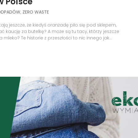
w Polsce
 ODPADÓW
,
ZERO WASTE
ają jeszcze, że kiedyś oranżadę piło się pod sklepem,
ać kaucję za butelkę? A może są tu tacy, którzy jeszcze
leko? Te historie z przeszłości to nic innego jak...