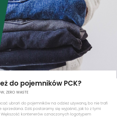
ież do pojemników PCK?
ÓW
,
ZERO WASTE
ucać ubrań do pojemników na odzież używaną, bo nie trafi
 sprzedana. Dziś postaramy się wyjaśnić, jak to z tymi
ci. Większość kontenerów oznaczonych logotypem