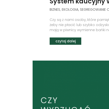
System kaucyjny 
BIZNES
,
EKOLOGIA
,
SEGREGOWANIE
Czy są z nami osoby, które pamięt
żeby nie płacić lub szybko odzysk
mają w piwnicy wymienne bańki na m
czytaj dalej