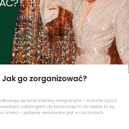
. Jak go zorganizować?
dbywają się teraz imprezy integracyjne – w biurze i poza
mawianym cateringiem do biura mają to do siebie, że są
i śmieci – jedzenie serwowane jest w naczyniach...