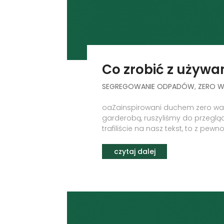
Co zrobić z używ
SEGREGOWANIE ODPADÓW
,
ZERO W
oaZainspirowani duchem zero was
garderobą, ruszyliśmy do przeglądu
trafiliście na nasz tekst, to z pewn
czytaj dalej