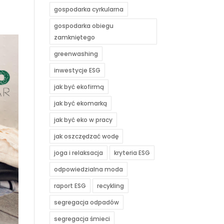
gospodarka cyrkularna
gospodarka obiegu
zamkniętego
greenwashing
inwestycje ESG
jak być ekofirmą
jak być ekomarką
jak być eko w pracy
jak oszczędzać wodę
joga i relaksacja
kryteria ESG
odpowiedzialna moda
raport ESG
recykling
segregacja odpadów
segregacja śmieci