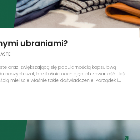
anymi ubraniami?
ASTE
te oraz zwiększającą się popularnością kapsułową
 naszych szaf, bezlitośnie oceniając ich zawartość. Jeśli
ością mieliście właśnie takie doświadczenie. Porządek i...