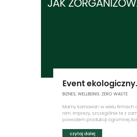
Event ekologiczny
BIZNES
,
WELLBEING
,
ZERO WASTE
Mamy karnawał i w wielu firmach o
nim. Imprezy, szczególnie te z za
powodem produkcji ogromnej ilośc
czytaj dalej