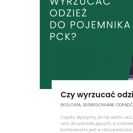
Czy wyrzucać odz
EKOLOGIA
,
SEGREGOWANIE ODPAD
Często słyszymy, że nie warto wrz
ona do potrzebujących, a zostanie
kontenerami jest w rzeczywistoś