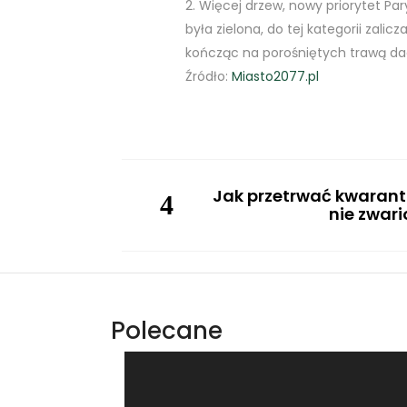
Więcej drzew, nowy priorytet Pa
była zielona, do tej kategorii zalic
kończąc na porośniętych trawą d
Źródło:
Miasto2077.pl
Jak przetrwać kwarant
nie zwar
Polecane