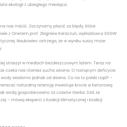
ata ekologii z ubiegłego miesiąca.
 na nas mścić. Zaczynamy płacić za błędy, które
owie z Onetem prof. Zbigniew Karaczun, wykładowca SGGW
matycznej. Naukowiec ostrzega, że w wyniku suszy może
y.
kiej straszył w mediach bezdeszczowym latem. Teraz na
, że czeka nas również sucha wiosna. O rosnącym deficycie
 wody wiadomo jednak od dawna. Co na to polski rząd? –
ywracać naturalną retencję inwestuje krocie w betonową
i. Tak wodą gospodarowano za czasów Gierka. Dziś ze
ej – mówią eksperci z Koalicji Klimatycznej i Koalicji