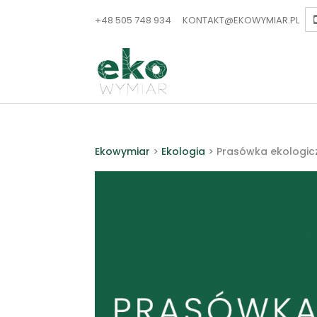
+48 505 748 934
KONTAKT@EKOWYMIAR.PL
Ekowymiar
>
Ekologia
>
Prasówka ekologic