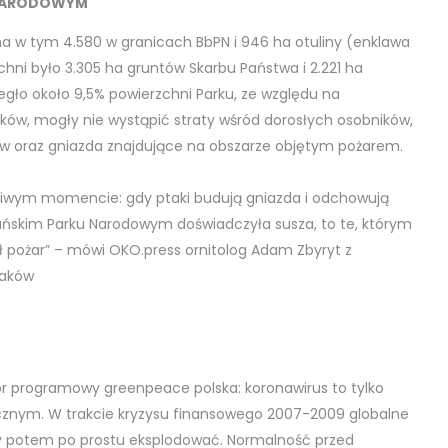
 NARODOWYM
ha w tym 4.580 w granicach BbPN i 946 ha otuliny (enklawa
hni było 3.305 ha gruntów Skarbu Państwa i 2.221 ha
gło około 9,5% powierzchni Parku, ze względu na
ków, mogły nie wystąpić straty wśród dorosłych osobników,
gów oraz gniazda znajdujące na obszarze objętym pożarem.
liwym momencie: gdy ptaki budują gniazda i odchowują
rzańskim Parku Narodowym doświadczyła susza, to te, którym
ił pożar” – mówi OKO.press ornitolog Adam Zbyryt z
taków
tor programowy greenpeace polska: koronawirus to tylko
cznym. W trakcie kryzysu finansowego 2007-2009 globalne
by potem po prostu eksplodować. Normalność przed