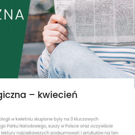
iczna – kwiecień
logii w kwietniu skupione były na 3 kluczowych
ego Parku Narodowego, suszy w Polsce oraz oczywiście
 lektury najciekawszych podsumowań i artykułów na ten