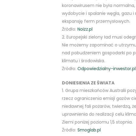
koronawirusem nie była normalna
wydobycie i spalanie węgla, gazu i 
ekspansję ferm przemysłowych.
Źródło:
Noizz.pl
Europejski zielony ład musi ode
Nie możemy zapominać o utrzymują
nad pobudzeniem gospodarki po pa
klimatu i środowiska.
Źródło:
Odpowiedzialny-inwestor.pl
DONIESIENIA ZE ŚWIATA
Grupa mieszkańców Australii poz
rzecz ograniczenia emisji gazów c
niedawnej fali pożarów, twierdzą,
uprawnienia do realizacji celu kli
Ziemi poniżej poziomu 1,5 stopnia.
Źródło:
Smoglab.pl