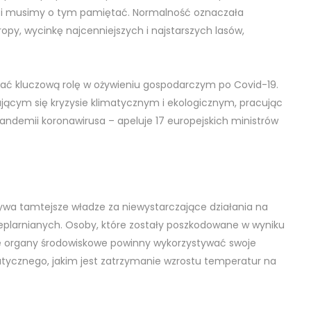
, i musimy o tym pamiętać. Normalność oznaczała
ropy, wycinkę najcenniejszych i najstarszych lasów,
grać kluczową rolę w ożywieniu gospodarczym po Covid-19.
cym się kryzysie klimatycznym i ekologicznym, pracując
ndemii koronawirusa – apeluje 17 europejskich ministrów
ywa tamtejsze władze za niewystarczające działania na
ieplarnianych. Osoby, które zostały poszkodowane w wyniku
 że organy środowiskowe powinny wykorzystywać swoje
matycznego, jakim jest zatrzymanie wzrostu temperatur na