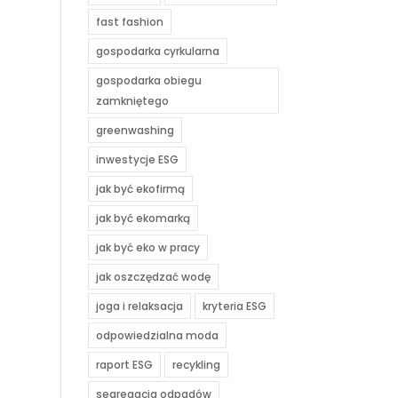
fast fashion
gospodarka cyrkularna
gospodarka obiegu
zamkniętego
greenwashing
inwestycje ESG
jak być ekofirmą
jak być ekomarką
jak być eko w pracy
jak oszczędzać wodę
joga i relaksacja
kryteria ESG
odpowiedzialna moda
raport ESG
recykling
segregacja odpadów