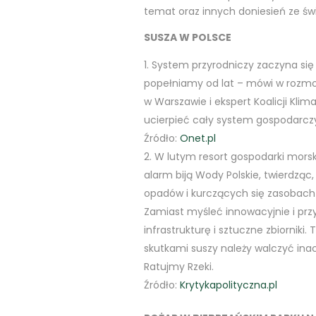
temat oraz innych doniesień ze świ
SUSZA W POLSCE
System przyrodniczy zaczyna się
popełniamy od lat – mówi w rozm
w Warszawie i ekspert Koalicji Kli
ucierpieć cały system gospodarcz
Źródło:
Onet.pl
W lutym resort gospodarki mors
alarm biją Wody Polskie, twierdząc
opadów i kurczących się zasobach
Zamiast myśleć innowacyjnie i prz
infrastrukturę i sztuczne zbiornik
skutkami suszy należy walczyć inacz
Ratujmy Rzeki.
Źródło:
Krytykapolityczna.pl