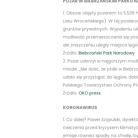
POŻAR W BIEBRZAŃSKIM PARKU
Obszar objęty pożarem to 5.526 
Lasu Wroceńskiego). W tej powierzc
gruntów prywatnych. Wypaleniu ule
możliwość przemieszczania się pta
ale zniszczeniu uległy miejsca lę
Źródło:
Biebrzański Park Narodowy
Pożar uderzył w najgorszym moż
młode. „Nie dość, że ptaki w Bieb
udało się przystąpić do lęgów, dob
Polskiego Towarzystwa Ochrony P
Źródło:
OKO.press
KORONAWIRUS
Co dalej? Paweł Szypulski, dyrek
ćwiczenia przed kryzysem klimaty
emisje również spadły na chwilę, 