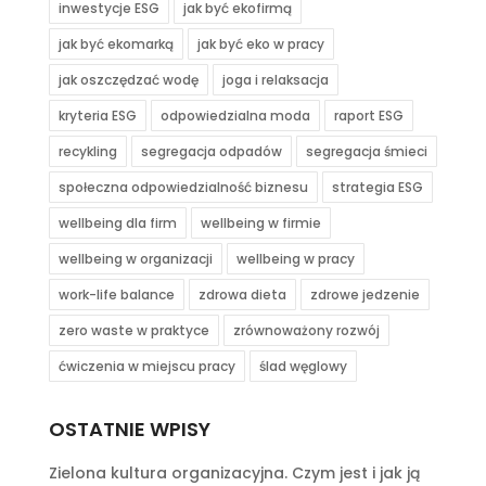
inwestycje ESG
jak być ekofirmą
jak być ekomarką
jak być eko w pracy
jak oszczędzać wodę
joga i relaksacja
kryteria ESG
odpowiedzialna moda
raport ESG
recykling
segregacja odpadów
segregacja śmieci
społeczna odpowiedzialność biznesu
strategia ESG
wellbeing dla firm
wellbeing w firmie
wellbeing w organizacji
wellbeing w pracy
work-life balance
zdrowa dieta
zdrowe jedzenie
zero waste w praktyce
zrównoważony rozwój
ćwiczenia w miejscu pracy
ślad węglowy
OSTATNIE WPISY
Zielona kultura organizacyjna. Czym jest i jak ją