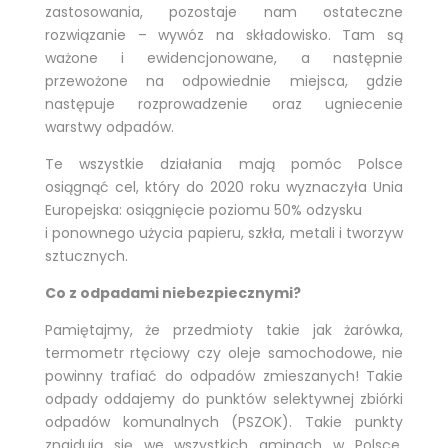
zastosowania, pozostaje nam ostateczne
rozwiązanie – wywóz na składowisko. Tam są
ważone i ewidencjonowane, a następnie
przewożone na odpowiednie miejsca, gdzie
następuje rozprowadzenie oraz ugniecenie
warstwy odpadów.
Te wszystkie działania mają pomóc Polsce
osiągnąć cel, który do 2020 roku wyznaczyła Unia
Europejska: osiągnięcie poziomu 50% odzysku
i ponownego użycia papieru, szkła, metali i tworzyw
sztucznych.
Co z odpadami niebezpiecznymi?
Pamiętajmy, że przedmioty takie jak żarówka,
termometr rtęciowy czy oleje samochodowe, nie
powinny trafiać do odpadów zmieszanych! Takie
odpady oddajemy do punktów selektywnej zbiórki
odpadów komunalnych (PSZOK). Takie punkty
znajdują się we wszystkich gminach w Polsce.